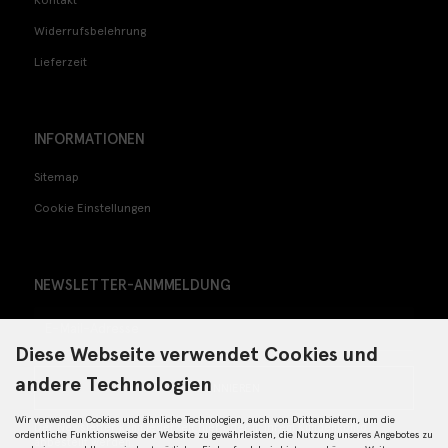
Widerrufsbelehrung
Lieferzeit
INFORMATIONEN
Sitemap
Cookie Einstellungen
NEWSLETTER-ANMMELDUNG
Diese Webseite verwendet Cookies und
andere Technologien
ABONNIEREN
Wir verwenden Cookies und ähnliche Technologien, auch von Drittanbietern, um die
Der Newsletter kann jederzeit hier oder in Ihrem Kundenkonto
ordentliche Funktionsweise der Website zu gewährleisten, die Nutzung unseres Angebotes zu
abbestellt werden.