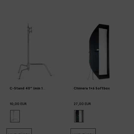
Chimera 1×6 Softbox
C-Stand 40” (min 134cm max 320cm max 10kg) (x2 units available)
10,00 EUR
27,00 EUR