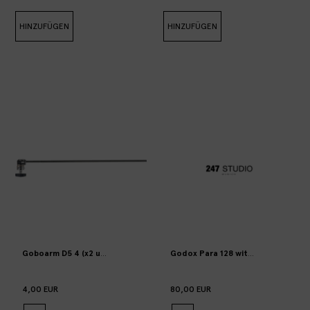
HINZUFÜGEN
HINZUFÜGEN
Goboarm D5 4 (x2 units available)
Godox Para 128 with grid and diff
4,00 EUR
80,00 EUR