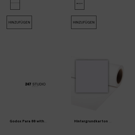
HINZUFÜGEN
HINZUFÜGEN
Godox Para 88 with grid and diffusor (profoto or bowens mount)
Hintergrundkarton 2,72×11 m Arct